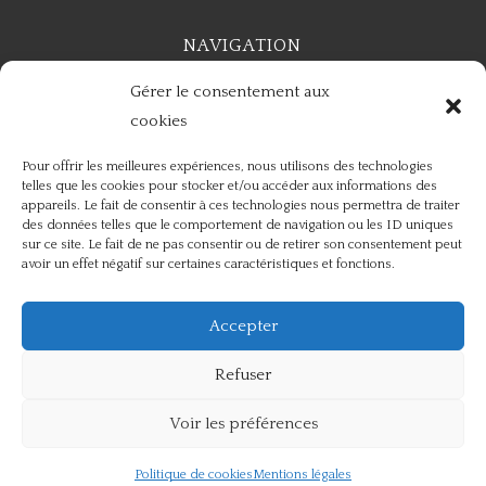
NAVIGATION
Gérer le consentement aux
Accueil
Mentions légales
Contact
cookies
Pour offrir les meilleures expériences, nous utilisons des technologies
telles que les cookies pour stocker et/ou accéder aux informations des
appareils. Le fait de consentir à ces technologies nous permettra de traiter
des données telles que le comportement de navigation ou les ID uniques
RÉALISATION
sur ce site. Le fait de ne pas consentir ou de retirer son consentement peut
avoir un effet négatif sur certaines caractéristiques et fonctions.
Accepter
Refuser
Recherches fréquentes
Voir les préférences
Terrassement et assainissement à Albi
© Écoterrassement - 2026 - Tous droits réservés
Enrochement à Albi
Politique de cookies
Mentions légales