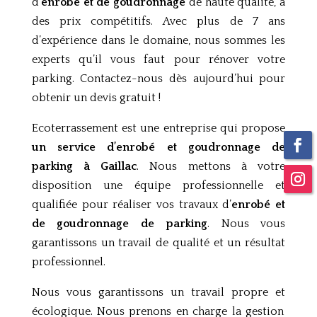
d’
enrobé et de goudronnage
de haute qualité, à
des prix compétitifs. Avec plus de 7 ans
d’expérience dans le domaine, nous sommes les
experts qu’il vous faut pour rénover votre
parking. Contactez-nous dès aujourd’hui pour
obtenir un devis gratuit !
Ecoterrassement est une entreprise qui propose
un service d’enrobé et goudronnage de
parking à
Gaillac
. Nous mettons à votre
disposition une équipe professionnelle et
qualifiée pour réaliser vos travaux d’
enrobé et
de goudronnage de parking
. Nous vous
garantissons un travail de qualité et un résultat
professionnel.
N
ous
v
ous
g
arant
iss
ons
un
tra
v
ail
prop
re
et
é
c
olog
ique
.
N
ous
pre
n
ons
en
charge
la
gest
ion